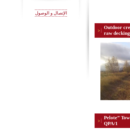
الإتصال و الوصول
Outdoor cre
raw decking
“Pelote” To
QPA/1