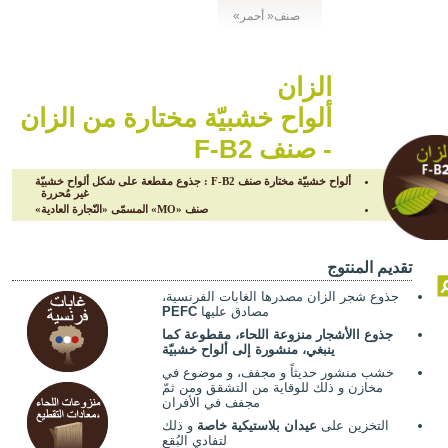
صنف« أحمر»
الزان
ألواح خشبيّة مختارة من الزان
- صنف F-B2
ألواح خشبيّة مختارة صنف F-B2 : جذوع مقطعة على شكل ألواح خشبيّة
غير مُحررة
صنف «MO» المسمّى «النّجارة العادية»
تقديم المنتوج
جذوع شجر الزان مصدرها الغابات الفرنسية،
مصادق عليها
PEFC
جذوع االأشجار منزوعة اللحاء، مقطوعة كما
ينبغي، منشورة إلى ألواح خشبيّة
خشب منشور حديثاً و مجفف، و موضوع في
مخازن و ذلك للوقاية من التشقق ومن ثمّ
مجفف في الأفران
التخزين على
عيدان بلاستيكية خاصة
و ذلك
لتفادي البُقع