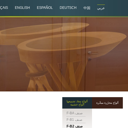
ÇAIS
ENGLISH
ESPAÑOL
DEUTSCH
عربي
中国
ألواح معاد تجميعها
ألواح محرّرة مبخّرة
ألواح خشبية
صنف F-BA
صنف F-B1
صنف F-B2