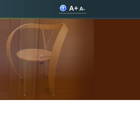
A+
A-