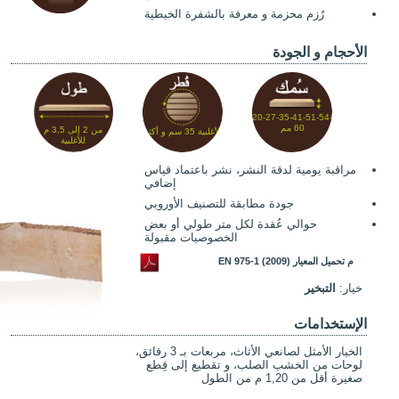
رُزم محزمة و معرفة بالشفرة الخيطية
الأحجام و الجودة
20-27-35-41-51-54-
60 مم
من 2 إلى 3,5 م
الأغلبية 35 سم و أكثر
للأغلبية
مراقبة يومية لدقة النشر، نشر باعتماد قياس
إضافي
جودة مطابقة للتصنيف الأوروبي
حوالي عُقدة لكل متر طولي أو بعض
الخصوصيات مقبولة
م تحميل المعيار EN 975-1 (2009)
خيار:
التبخير
الإستخدامات
الخيار الأمثل لصانعي الأثاث، مربعات بـ 3 رقائق،
لوحات من الخشب الصلب، و تقطيع إلى قِطع
صغيرة أقل من 1,20 م من الطول